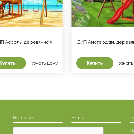
П Ассоль, деревянная
ДИП Амстердам, деревя
Купить
Узнать цену
Купить
Узнать
Ваше имя
E-mail
Т
Н