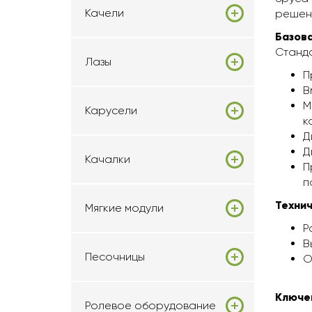
Качели
решени
Базов
Станд
Лазы
П
В
М
Карусели
к
Д
Д
Качалки
П
п
Технич
Мягкие модули
Р
В
Песочницы
О
Ключе
Ролевое оборудование