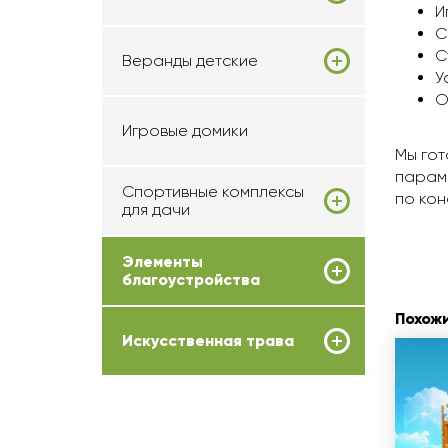
И
С
С
Веранды детские
У
О
Игровые домики
Мы гот
параме
Спортивные комплексы
по кон
для дачи
Элементы
благоустройства
Похож
Искусственная трава