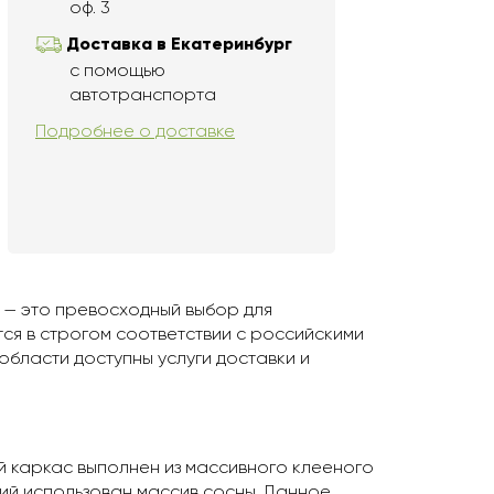
оф. 3
Доставка в Екатеринбург
с помощью
автотранспорта
Подробнее о доставке
 — это превосходный выбор для
тся в строгом соответствии с российскими
области доступны услуги доставки и
й каркас выполнен из массивного клееного
ний использован массив сосны. Данное