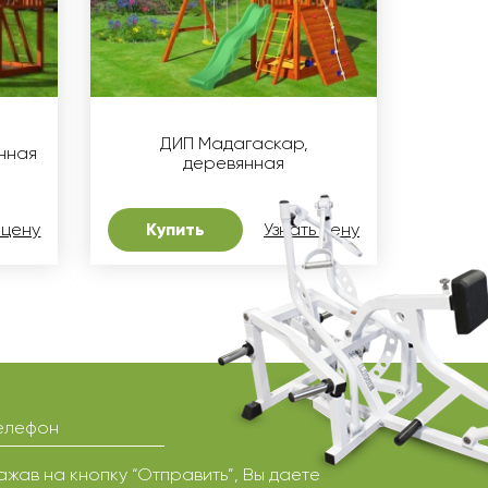
ДИП Мадагаскар,
нная
деревянная
 цену
Купить
Узнать цену
елефон
ажав на кнопку “Отправить”, Вы даете