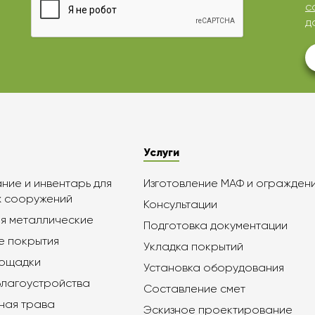
с
д
Услуги
ие и инвентарь для
Изготовление МАФ и огражден
х сооружений
Консультации
я металлические
Подготовка документации
е покрытия
Укладка покрытий
лощадки
Установка оборудования
благоустройства
Составление смет
ная трава
Эскизное проектирование