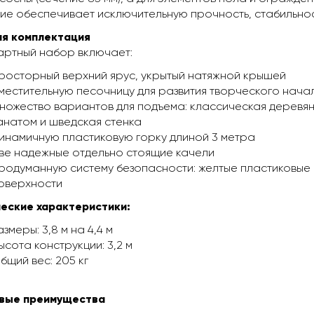
е обеспечивает исключительную прочность, стабильност
ая комплектация
артный набор включает:
росторный верхний ярус, укрытый натяжной крышей
местительную песочницу для развития творческого нача
ножество вариантов для подъема: классическая деревян
анатом и шведская стенка
инамичную пластиковую горку длиной 3 метра
ве надежные отдельно стоящие качели
родуманную систему безопасности: желтые пластиковые
оверхности
еские характеристики:
азмеры: 3,8 м на 4,4 м
ысота конструкции: 3,2 м
бщий вес: 205 кг
вые преимущества