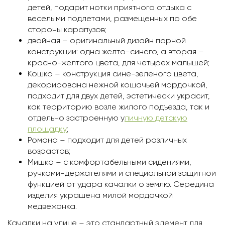
детей, подарит нотки приятного отдыха с
веселыми подлетами, размещенных по обе
стороны карапузов;
двойная – оригинальный дизайн парной
конструкции: одна желто-синего, а вторая –
красно-желтого цвета, для четырех малышей;
Кошка – конструкция сине-зеленого цвета,
декорирована нежной кошачьей мордочкой,
подходит для двух детей, эстетически украсит,
как территорию возле жилого подъезда, так и
отдельно застроенную у
личную детскую
площадку
;
Романа – подходит для детей различных
возрастов;
Мишка – с комфортабельными сидениями,
ручками-держателями и специальной защитной
функцией от удара качалки о землю. Середина
изделия украшена милой мордочкой
медвежонка.
Качалки на улице – это стандартный элемент для