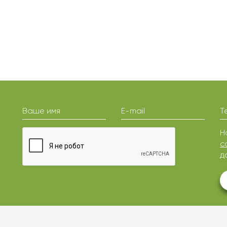
Ваше имя
E-mail
Т
Н
с
д