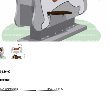
8.36.00
истики
ные размеры, мм
860x430x852