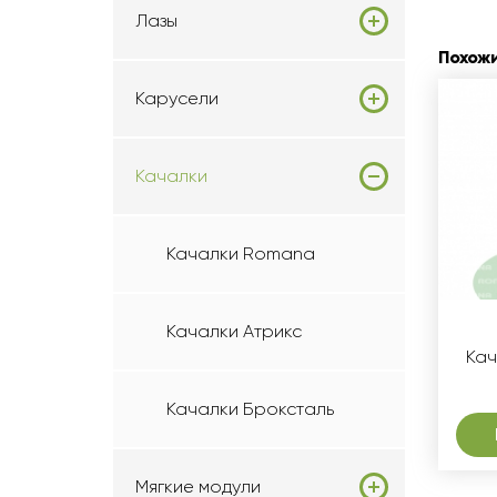
Лазы
Похож
Карусели
Качалки
Качалки Romana
Качалки Атрикс
Кач
Качалки Броксталь
Мягкие модули