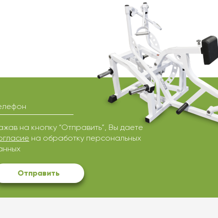
елефон
ажав на кнопку “Отправить”, Вы даете
огласие
на обработку персональных
анных
Отправить