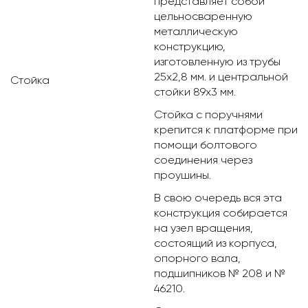
представляет собой
цельносваренную
металлическую
конструкцию,
изготовленную из трубы
25х2,8 мм. и центральной
Стойка
стойки 89х3 мм.
Стойка с поручнями
крепится к платформе при
помощи болтового
соединения через
проушины.
В свою очередь вся эта
конструкция собирается
на узел вращения,
состоящий из корпуса,
опорного вала,
подшипников № 208 и №
46210.