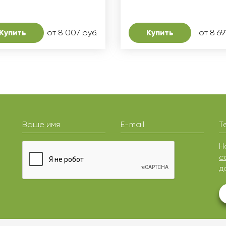
Купить
от 8 007 руб.
Купить
от 8 69
Ваше имя
E-mail
Т
Н
с
д