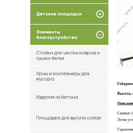
Детские площадки
Элементы
благоустройства
Стойки для чистки ковров и
сушки белья
Урны и контейнеры для
мусора
Габаритн
Высота, 
Изделия из бетона
Описани
Скамья «R
Площадка для выгула собак
Легко ус
Гарантия 